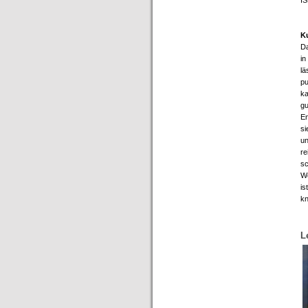
IS
K
Da
in
lä
pu
ka
gu
En
si
un
re
sc
We
is
kn
L