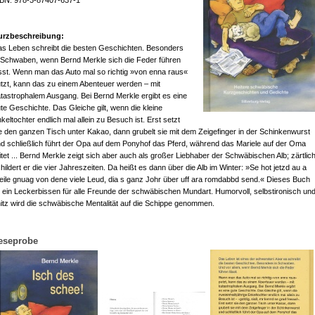
BN: 978-3-87407-637-1
urzbeschreibung:
s Leben schreibt die besten Geschichten. Besonders
 Schwaben, wenn Bernd Merkle sich die Feder führen
sst. Wenn man das Auto mal so richtig »von enna raus«
tzt, kann das zu einem Abenteuer werden – mit
tastrophalem Ausgang. Bei Bernd Merkle ergibt es eine
te Geschichte. Das Gleiche gilt, wenn die kleine
keltochter endlich mal allein zu Besuch ist. Erst setzt
e den ganzen Tisch unter Kakao, dann grubelt sie mit dem Zeigefinger in der Schinkenwurst
d schließlich führt der Opa auf dem Ponyhof das Pferd, während das Mariele auf der Oma
itet ... Bernd Merkle zeigt sich aber auch als großer Liebhaber der Schwäbischen Alb; zärtlic
hildert er die vier Jahreszeiten. Da heißt es dann über die Alb im Winter: »Se hot jetzd au a
ile gnuag von dene viele Leud, dia s ganz Johr über uff ara romdabbd send.« Dieses Buch
t ein Leckerbissen für alle Freunde der schwäbischen Mundart. Humorvoll, selbstironisch un
itz wird die schwäbische Mentalität auf die Schippe genommen.
eseprobe