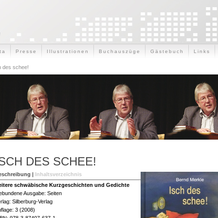
ta
Presse
Illustrationen
Buchauszüge
Gästebuch
Links
h des schee!
ISCH DES SCHEE!
eschreibung
|
Inhaltsverzeichnis
eitere schwäbische Kurzgeschichten und Gedichte
ebundene Ausgabe: Seiten
rlag: Silberburg-Verlag
flage: 3 (2008)