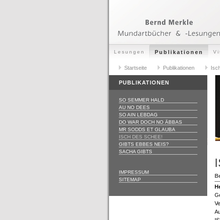
Lesungen
Publikationen
Vi
Startseite
Publikationen
Isc
PUBLIKATIONEN
SO SEMMER HALD
AU NO DEES
SO AIN LEBDAG
DO WAR DOCH NO ÄBBAS
MR SODDS ET GLAUBA
ISCH DES SCHEE!
GIBTS EBBES NEIS?
SACHA GIBTS
IMPRESSUM
B
SITEMAP
H
G
Ve
Au